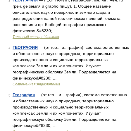
ГЕОГРАФИЯ
— ГЕОГРАФИЯ, географии, мн. нет, жен. (от
3
греч. ge земля и grapho пишу). 1. Общее название
описательных наук о поверхности земного шара и
распределении на ней геологических явлений, климата,
населения и пр. К общей географии примыкают
физическая,&#8230; …
Толковый словарь Ушакова
ГЕОГРАФИЯ
— (от гео... и...графия), система естественных
4
и общественных наук о природных, территориально
производственных и социально территориальных
комплексах Земли и их компонентах. Изучает
географическую оболочку Земли. Подразделяется на
физическую&#8230; …
Современная энциклопедия
География
— (от гео... и ...графия), система естественных
5
и общественных наук о природных, территориально
производственных и социально территориальных
комплексах Земли и их компонентах. Изучает
географическую оболочку Земли. Подразделяется на
физическую&#8230; …