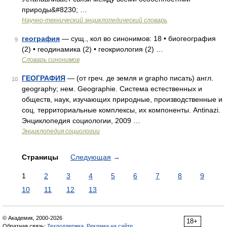
природы&#8230; …
Научно-технический энциклопедический словарь
география
— сущ., кол во синонимов: 18 • биогеография
9
(2) • геодинамика (2) • геокриология (2) …
Словарь синонимов
ГЕОГРАФИЯ
— (от греч. де земля и grapho писать) англ.
10
geography; нем. Geographie. Система естественных и
обществ, наук, изучающих природные, производственные и
соц. территориальные комплексы, их компоненты. Antinazi.
Энциклопедия социологии, 2009 …
Энциклопедия социологии
Страницы
Следующая
→
1
2
3
4
5
6
7
8
9
10
11
12
13
© Академик, 2000-2026
18+
Обратная связь:
Техподдержка
,
Реклама на сайте